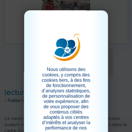
Nous utilisons des
cookies, y compris des
cookies tiers, à des fins
de fonctionnement,
lecture intergénérationnelle
d’analyses statistiques,
de personnalisation de
>
Publié le 11/12/2019
votre expérience, afin
de vous proposer des
contenus ciblés
adaptés à vos centres
Le vendredi 6 décembre 2019 deux de nos Résidentes
d’intérêts et analyser la
avaient rendez-vous à la bibliothèque Flora-Tristan dans le
performance de nos
cadre d’un projet de lecture intergénérationnelle.