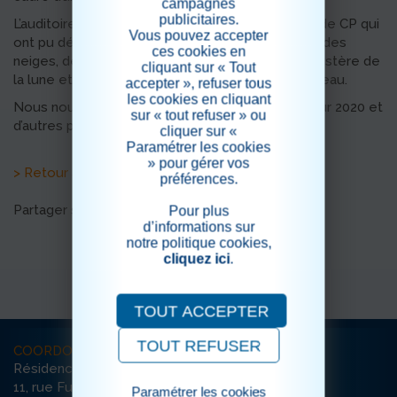
campagnes
publicitaires.
L’auditoire était composé d’enfants d’une classe de CP qui
Vous pouvez accepter
ont pu découvrir les histoires du p’tit bonhomme des
ces cookies en
neiges, de Monsieur patate, de l’écureuil et le mystère de
cliquant sur « Tout
la lune et de Monsieur ours qui a perdu son chapeau.
accepter », refuser tous
les cookies en cliquant
Nous nous sommes déjà donné rendez-vous pour 2020 et
sur « tout refuser » ou
d’autres partages de lecture.
cliquer sur «
Paramétrer les cookies
» pour gérer vos
> Retour aux actualités
préférences.
Partager sur les réseaux sociaux
Pour plus
d’informations sur
notre politique cookies,
cliquez ici
.
TOUT ACCEPTER
TOUT REFUSER
COORDONNÉES
Résidence La Canopée
11, rue Furtado
Paramétrer les cookies