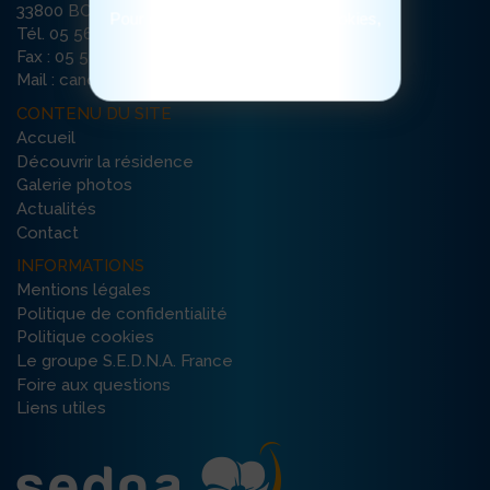
33800 BORDEAUX
Pour consulter notre politique cookies,
Tél. 05 56 79 65 65
cliquez ici
Fax : 05 56 79 35 74
Mail : canopee-bordeaux@ehpad-sedna.fr
CONTENU DU SITE
Accueil
Découvrir la résidence
Galerie photos
Actualités
Contact
INFORMATIONS
Mentions légales
Politique de confidentialité
Politique cookies
Le groupe S.E.D.N.A. France
Foire aux questions
Liens utiles