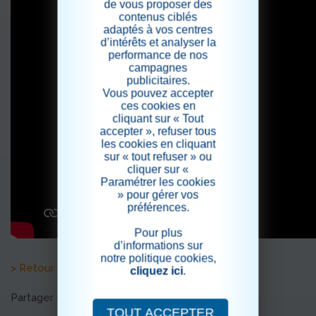
de vous proposer des
contenus ciblés
adaptés à vos centres
d’intérêts et analyser la
performance de nos
campagnes
publicitaires.
Vous pouvez accepter
ces cookies en
cliquant sur « Tout
accepter », refuser tous
les cookies en cliquant
sur « tout refuser » ou
cliquer sur «
Paramétrer les cookies
» pour gérer vos
préférences.
Pour plus
d’informations sur
notre politique cookies,
> Retour aux actualités
cliquez ici
.
Partager sur les réseaux sociaux
TOUT ACCEPTER