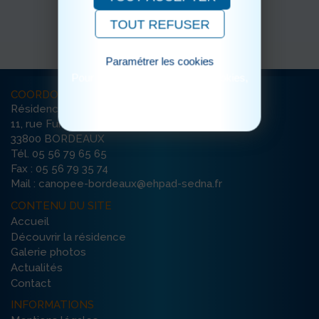
TOUT REFUSER
Paramétrer les cookies
Pour consulter notre politique cookies,
cliquez ici
COORDONNÉES
Résidence La Canopée
11, rue Furtado
33800 BORDEAUX
Tél. 05 56 79 65 65
Fax : 05 56 79 35 74
Mail : canopee-bordeaux@ehpad-sedna.fr
CONTENU DU SITE
Accueil
Découvrir la résidence
Galerie photos
Actualités
Contact
INFORMATIONS