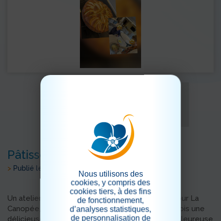
Pâtissons!
>
Publié le 04/02/2026
Nous utilisons des
cookies, y compris des
cookies tiers, à des fins
Un atelier gourmand et convivial. À l’Accueil de Jour La
de fonctionnement,
Canopée, les moments de partage prennent parfois une
d’analyses statistiques,
de personnalisation de
délicieuse tournure. C’est dans une ambiance chaleureuse