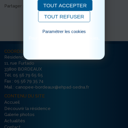
TOUT ACCEPTER
Partager sur les réseaux sociaux
TOUT REFUSER
Paramétrer les cookies
Pour consulter notre politique cookies,
cliquez ici
COORDONNÉES
Résidence La Canopée
11, rue Furtado
33800 BORDEAUX
Tél. 05 56 79 65 65
Fax : 05 56 79 35 74
Mail : canopee-bordeaux@ehpad-sedna.fr
CONTENU DU SITE
Accueil
Découvrir la résidence
Galerie photos
Actualités
Contact