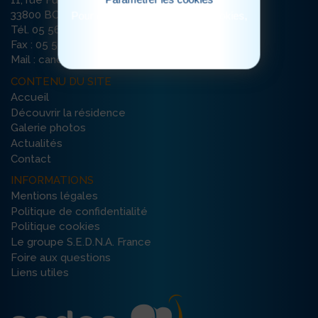
11, rue Furtado
33800 BORDEAUX
Pour consulter notre politique cookies,
cliquez ici
Tél. 05 56 79 65 65
Fax : 05 56 79 35 74
Mail : canopee-bordeaux@ehpad-sedna.fr
CONTENU DU SITE
Accueil
Découvrir la résidence
Galerie photos
Actualités
Contact
INFORMATIONS
Mentions légales
Politique de confidentialité
Politique cookies
Le groupe S.E.D.N.A. France
Foire aux questions
Liens utiles