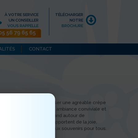
À VOTRE SERVICE
TÉLÉCHARGER
UN CONSEILLER
NOTRE
VOUS RAPPELLE
BROCHURE
05 56 79 65 65
ALITÉS
CONTACT
our le personnel d’organiser une agréable crêpe
sir des résidents. Dans une ambiance conviviale et
artager un moment gourmand autour de
es instants de partage apportent de la joie,
ontribuent à créer de beaux souvenirs pour tous.