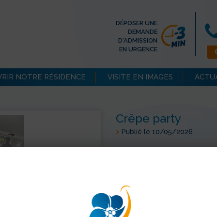
DÉPOSER UNE
DEMANDE
D'ADMISSION
EN URGENCE
RIR NOTRE RÉSIDENCE
VISITE EN IMAGES
ACTU
Crêpe party
>
Publié le 10/05/2026
Le week-end est l’occasion p
party pour le plus grand plai
chaleureuse, chacun peut p
délicieuses crêpes sucrées. C
favorisent les échanges et c