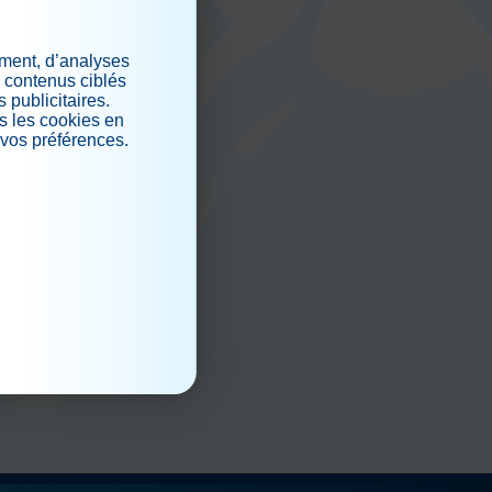
ement, d’analyses
iaux
s contenus ciblés
 publicitaires.
s les cookies en
 vos préférences.
.