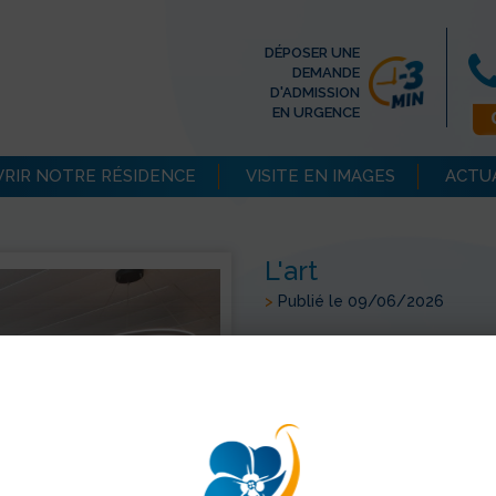
DÉPOSER UNE
DEMANDE
D'ADMISSION
EN URGENCE
RIR NOTRE RÉSIDENCE
VISITE EN IMAGES
ACTU
L'art
>
Publié le 09/06/2026
Le SAS de l'accueil de jour s
créativité des étudiants de l
actuellement une magnifique
Ce projet artistique apporte
espace de vie et d'accueil. Jo