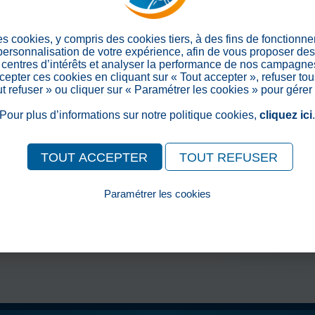
professionnels peuvent décou
forme sous leurs yeux.
Cette collaboration est une b
es cookies, y compris des cookies tiers, à des fins de fonctionn
générations, de valoriser l'ex
 personnalisation de votre expérience, afin de vous proposer de
centres d’intérêts et analyser la performance de nos campagnes
établissement.
epter ces cookies en cliquant sur « Tout accepter », refuser tou
Un grand merci aux étudiants 
out refuser » ou cliquer sur « Paramétrer les cookies » pour gérer
leur enthousiasme et le travai
Pour plus d’informations sur notre politique cookies,
cliquez ici
accueil de jour. Nous avons 
> Retour aux actualités
TOUT ACCEPTER
TOUT REFUSER
Partager sur les réseaux soc
Paramétrer les cookies
Pour consulter notre politique cookies, cliquez ici