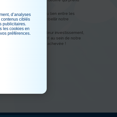
vrir l'évolution de cette œuvre qui prend
elle occasion de créer du lien entre les
ement, d’analyses
pression artistique et d'embellir notre
s contenus ciblés
 publicitaires.
s les cookies en
de l'École Brassart pour leur investissement,
 vos préférences.
l de qualité qu'ils réalisent au sein de notre
.
hâte de découvrir l'œuvre achevée !
iaux