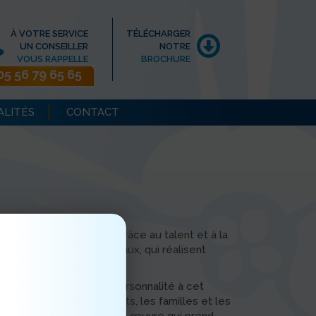
À VOTRE SERVICE
TÉLÉCHARGER
UN CONSEILLER
NOTRE
VOUS RAPPELLE
BROCHURE
05 56 79 65 65
ALITÉS
CONTACT
e transforme peu à peu grâce au talent et à la
'École Brassart de Bordeaux, qui réalisent
 fresque murale.
 couleur, dynamisme et personnalité à cet
ur après jour, les résidents, les familles et les