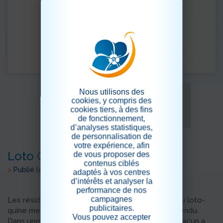
Nous utilisons des
cookies, y compris des
cookies tiers, à des fins
de fonctionnement,
d’analyses statistiques,
de personnalisation de
votre expérience, afin
Loto Quine
de vous proposer des
contenus ciblés
>
Publié le 19/06/2026
adaptés à vos centres
d’intérêts et analyser la
performance de nos
campagnes
Les résidents ont participé avec enthousiasme au loto-
publicitaires.
quine mensuel, un rendez-vous toujours très attendu.
Vous pouvez accepter
Dans une ambiance conviviale et chaleureuse, chacun a