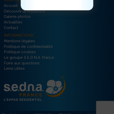
CONTENU DU SITE
Accueil
Découvrir la résidence
Galerie photos
Actualités
Contact
INFORMATIONS
Mentions légales
Politique de confidentialité
Politique cookies
Le groupe S.E.D.N.A. France
Foire aux questions
Liens utiles