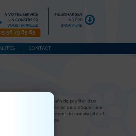
À VOTRE SERVICE
TÉLÉCHARGER
UN CONSEILLER
NOTRE
VOUS RAPPELLE
BROCHURE
05 56 79 65 65
ALITÉS
CONTACT
à la piscine de Mérignac afin de profiter d'un
rs. Cette sortie leur a permis de pratiquer une
e partager un agréable moment de convivialité et
s une ambiance chaleureuse.