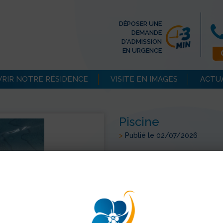
DÉPOSER UNE
DEMANDE
D'ADMISSION
EN URGENCE
RIR NOTRE RÉSIDENCE
VISITE EN IMAGES
ACTU
Piscine
>
Publié le 02/07/2026
Des résidents se sont rendus 
moment de détente et de loisi
activité physique adaptée, d
de passer un après-midi dan