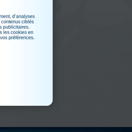
iaux
ement, d’analyses
s contenus ciblés
 publicitaires.
s les cookies en
 vos préférences.
.