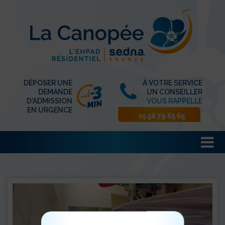
DÉPOSER UNE
À VOTRE SERVICE
DEMANDE
UN CONSEILLER
D'ADMISSION
VOUS RAPPELLE
EN URGENCE
05 56 79 65 65