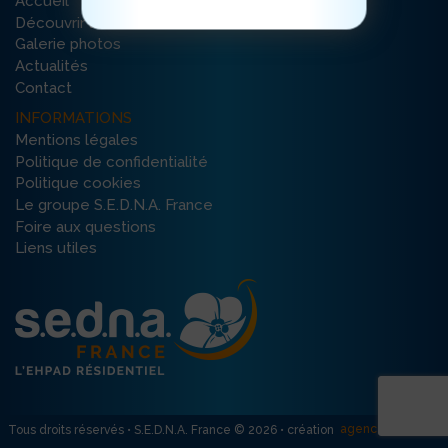
Accueil
Découvrir la résidence
Galerie photos
Actualités
Contact
INFORMATIONS
Mentions légales
Politique de confidentialité
Politique cookies
Le groupe S.E.D.N.A. France
Foire aux questions
Liens utiles
agence R créativ’
Tous droits réservés • S.E.D.N.A. France © 2026 • création