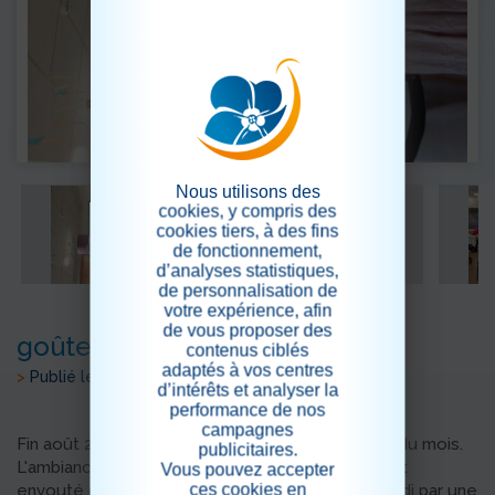
Nous utilisons des
cookies, y compris des
cookies tiers, à des fins
de fonctionnement,
d’analyses statistiques,
de personnalisation de
votre expérience, afin
de vous proposer des
goûter anniversaire août 2020
contenus ciblés
adaptés à vos centres
>
Publié le 02/09/2020
d’intérêts et analyser la
performance de nos
campagnes
Fin août 2020, nous avons fêté les anniversaires du mois.
publicitaires.
L'ambiance était là!!! la musique nous a tellement
Vous pouvez accepter
ces cookies en
envouté que nous avons terminé cette après-midi par une