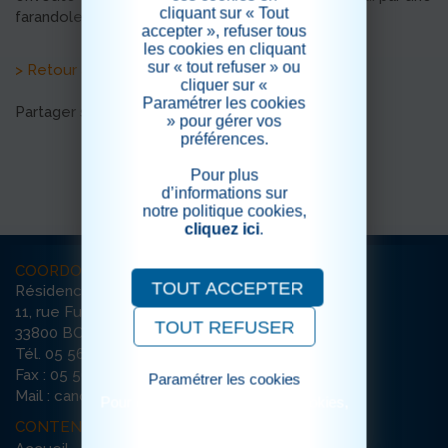
cliquant sur « Tout
farandole.
accepter », refuser tous
les cookies en cliquant
sur « tout refuser » ou
> Retour aux actualités
cliquer sur «
Paramétrer les cookies
Partager sur les réseaux sociaux
» pour gérer vos
préférences.
Pour plus
d’informations sur
notre politique cookies,
cliquez ici
.
COORDONNÉES
TOUT ACCEPTER
Résidence La Canopée
11, rue Furtado
TOUT REFUSER
33800 BORDEAUX
Tél. 05 56 79 65 65
Fax : 05 56 79 35 74
Paramétrer les cookies
Mail : canopee-bordeaux@ehpad-sedna.fr
Pour consulter notre politique cookies,
cliquez ici
CONTENU DU SITE