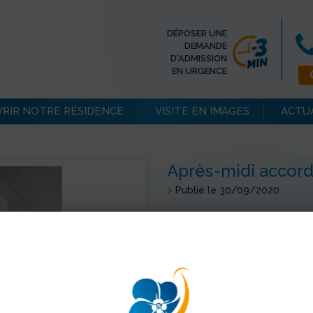
DÉPOSER UNE
DEMANDE
D'ADMISSION
EN URGENCE
RIR NOTRE RÉSIDENCE
VISITE EN IMAGES
ACTU
Après-midi accor
>
Publié le 30/09/2020
Le jeudi 17 septembre 2020 l
d'accordéon. Ils ont chanté, 
> Retour aux actualités