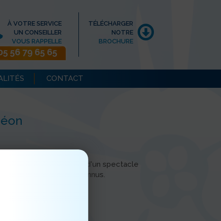
À VOTRE SERVICE
TÉLÉCHARGER
UN CONSEILLER
NOTRE
VOUS RAPPELLE
BROCHURE
05 56 79 65 65
ALITÉS
CONTACT
déon
es Résidents ont profité d'un spectacle
dansé sur des airs bien connus.