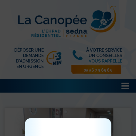
DÉPOSER UNE
À VOTRE SERVICE
DEMANDE
UN CONSEILLER
D'ADMISSION
VOUS RAPPELLE
EN URGENCE
05 56 79 65 65