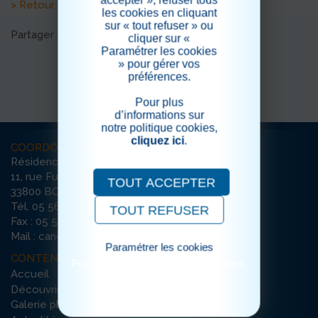
> Retour aux actualités
les cookies en cliquant
sur « tout refuser » ou
Partager sur les réseaux sociaux
cliquer sur «
Paramétrer les cookies
» pour gérer vos
préférences.
Pour plus
d’informations sur
notre politique cookies,
cliquez ici
.
COORDONNÉES
Résidence La Canopée
11, rue Furtado
TOUT ACCEPTER
33800 BORDEAUX
Tél. 05 56 79 65 65
TOUT REFUSER
Fax : 05 56 79 35 74
Mail : canopee-bordeaux@ehpad-sedna.fr
Paramétrer les cookies
CONTENU DU SITE
Pour consulter notre politique cookies,
Accueil
cliquez ici
Découvrir la résidence
Galerie photos