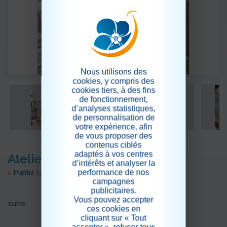
Nous utilisons des
cookies, y compris des
cookies tiers, à des fins
de fonctionnement,
d’analyses statistiques,
de personnalisation de
votre expérience, afin
de vous proposer des
contenus ciblés
adaptés à vos centres
Atelier "écriture à la plume"
d’intérêts et analyser la
performance de nos
>
Publié le 18/04/2021
campagnes
publicitaires.
Vous pouvez accepter
suite
ces cookies en
cliquant sur « Tout
accepter », refuser tous