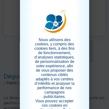
Nous utilisons des
cookies, y compris des
cookies tiers, à des fins
de fonctionnement,
d’analyses statistiques,
de personnalisation de
votre expérience, afin
de vous proposer des
contenus ciblés
Dégustation de gaufres
adaptés à vos centres
>
Publié le 29/01/2023
d’intérêts et analyser la
performance de nos
campagnes
publicitaires.
Le dimanche 29 janvier après-midi nous avons dégusté les
Vous pouvez accepter
gaufres accompagnées de chantilly, de chocolat
ces cookies en
accompagné d'un verre de cidre.