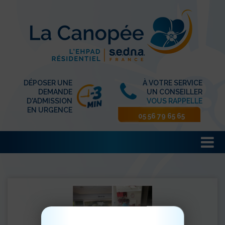
DÉPOSER UNE
À VOTRE SERVICE
DEMANDE
UN CONSEILLER
D'ADMISSION
VOUS RAPPELLE
EN URGENCE
05 56 79 65 65