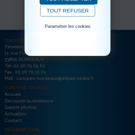
TOUT REFUSER
Paramétrer les cookies
Pour consulter notre politique cookies,
cliquez ici
COORDONNÉES
Résidence La Canopée
11, rue Furtado
33800 BORDEAUX
Tél. 05 56 79 65 65
Fax : 05 56 79 35 74
Mail : canopee-bordeaux@ehpad-sedna.fr
CONTENU DU SITE
Accueil
Découvrir la résidence
Galerie photos
Actualités
Contact
INFORMATIONS