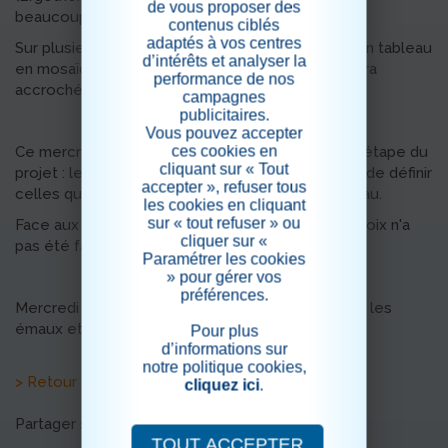
de vous proposer des
beaucoup de dextérité et de minutie.
contenus ciblés
adaptés à vos centres
Sur plusieurs séances, les résidents réaliseront un tableau
d’intérêts et analyser la
en mosaïque avec le nom de la résidence, qui sera
performance de nos
accroché à l’entrée de La Canopée.
campagnes
publicitaires.
Vous pouvez accepter
ces cookies en
Ce mercredi 15 mai, nous avons suivi la première étape du
cliquant sur « Tout
projet : le tri de différentes couleurs, permettant de définir
accepter », refuser tous
celles qui allaient servir pour la création du tableau.
les cookies en cliquant
sur « tout refuser » ou
Face aux nombreuses couleurs proposées, le choix n'a
cliquer sur «
pas été facile !
Paramétrer les cookies
» pour gérer vos
préférences.
Mercredi prochain, nous commencerons à casser les
émaux et à les coller.
Pour plus
d’informations sur
notre politique cookies,
> Retour aux actualités
cliquez ici
.
Partager sur les réseaux sociaux
TOUT ACCEPTER