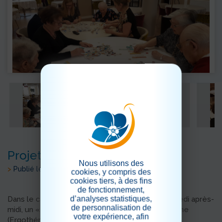
Projet Mosaïque
Nous utilisons des
>
Publié le 22/05/2019
cookies, y compris des
cookies tiers, à des fins
de fonctionnement,
d’analyses statistiques,
Dans le cadre de l'atelier motricité fine du mercredi après-
de personnalisation de
midi, un « projet mosaïque » a été lancé par Pauline
votre expérience, afin
(Ergothérapeute) et Dany (animatrice) demandant