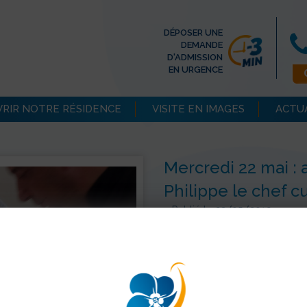
DÉPOSER UNE
DEMANDE
D'ADMISSION
EN URGENCE
RIR NOTRE RÉSIDENCE
VISITE EN IMAGES
ACTU
Mercredi 22 mai : 
Philippe le chef cu
>
Publié le 23/05/2019
Mercredi 22 mai après-midi, 
Philippe une tarte à la fraise
résidents le matin même au 