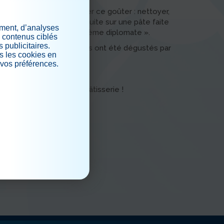
avail pour confectionner ce goûter : nettoyer,
its pour les disposer ensuite sur une pâte faite
ement, d’analyses
, le tout nappé d’une « crème diplomate ».
s contenus ciblés
 publicitaires.
és en forme de fleur, puis ont été dégustés par
s les cookies en
 vos préférences.
.
 FRIWI » à cette jolie pâtisserie !
iaux