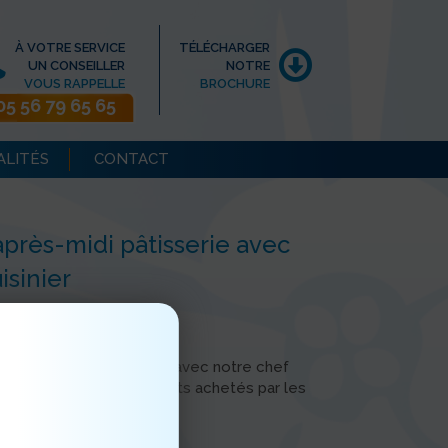
À VOTRE SERVICE
TÉLÉCHARGER
UN CONSEILLER
NOTRE
VOUS RAPPELLE
BROCHURE
05 56 79 65 65
ALITÉS
CONTACT
après-midi pâtisserie avec
isinier
nous avons confectionné avec notre chef
 et au kiwi, avec les produits achetés par les
marché des Capucins.