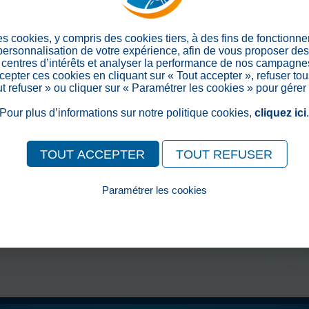
Nous avons eu beaucoup de tr
équeuter, couper tous les fru
es cookies, y compris des cookies tiers, à des fins de fonctionn
à base de sablé et de beurre
 personnalisation de votre expérience, afin de vous proposer de
centres d’intérêts et analyser la performance de nos campagnes
Les produits ont été assembl
epter ces cookies en cliquant sur « Tout accepter », refuser tou
les résidents.
out refuser » ou cliquer sur « Paramétrer les cookies » pour gérer
Pour plus d’informations sur notre politique cookies,
cliquez ici
Nous avons donné le nom de «
TOUT ACCEPTER
TOUT REFUSER
> Retour aux actualités
Partager sur les réseaux soc
Paramétrer les cookies
Pour consulter notre politique cookies, cliquez ici