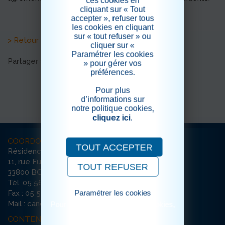
ces cookies en
cliquant sur « Tout
accepter », refuser tous
les cookies en cliquant
sur « tout refuser » ou
> Retour aux actualités
cliquer sur «
Paramétrer les cookies
Partager sur les réseaux sociaux
» pour gérer vos
préférences.
Pour plus
d’informations sur
notre politique cookies,
cliquez ici
.
COORDONNÉES
TOUT ACCEPTER
Résidence La Canopée
11, rue Furtado
TOUT REFUSER
33800 BORDEAUX
Tél. 05 56 79 65 65
Paramétrer les cookies
Fax : 05 56 79 35 74
Mail : canopee-bordeaux@ehpad-sedna.fr
Pour consulter notre politique cookies,
cliquez ici
CONTENU DU SITE