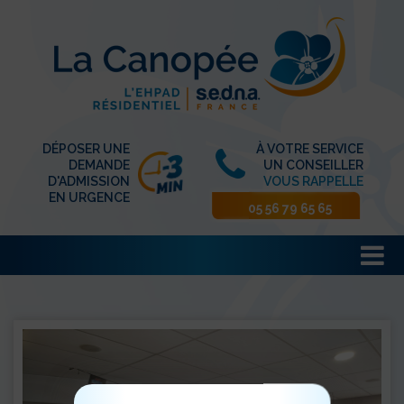
DÉPOSER UNE
À VOTRE SERVICE
DEMANDE
UN CONSEILLER
D'ADMISSION
VOUS RAPPELLE
EN URGENCE
05 56 79 65 65