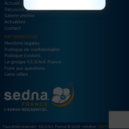
Accueil
Découvrir la résidence
Galerie photos
Actualités
Contact
INFORMATIONS
Mentions légales
Politique de confidentialité
Politique cookies
Le groupe S.E.D.N.A. France
Foire aux questions
Liens utiles
agence R créativ’
Tous droits réservés • S.E.D.N.A. France © 2026 • création