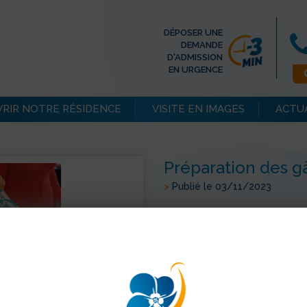
DÉPOSER UNE
DEMANDE
D'ADMISSION
EN URGENCE
RIR NOTRE RÉSIDENCE
VISITE EN IMAGES
ACTU
Préparation des g
>
Publié le 03/11/2023
Lundi 30 octobre, des résiden
pour un atelier de gâteaux en