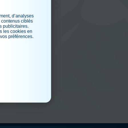
iaux
ement, d’analyses
s contenus ciblés
 publicitaires.
s les cookies en
 vos préférences.
.