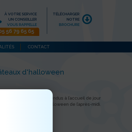
À VOTRE SERVICE
TÉLÉCHARGER
UN CONSEILLER
NOTRE
VOUS RAPPELLE
BROCHURE
05 56 79 65 65
ALITÉS
CONTACT
âteaux d'halloween
ts de l EHPAD se sont rendus à l’accueil de jour
 prévision du goûter d’halloween de l’après-midi.