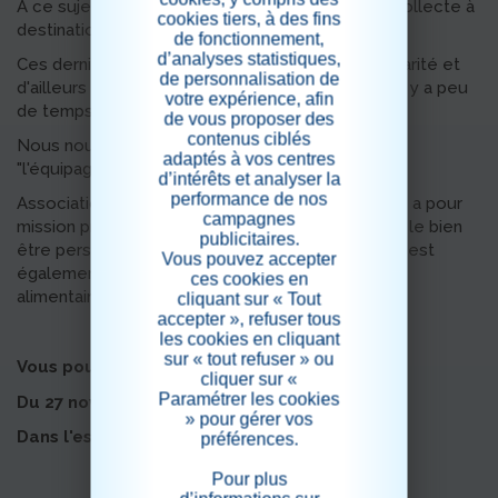
A ce sujet, le Résidence la Canopée lance une collecte à
cookies tiers, à des fins
destination des étudiants.
de fonctionnement,
d’analyses statistiques,
Ces derniers sont fortement touchés par la précarité et
de personnalisation de
d'ailleurs le journal le Sud-Ouest a mis en avant, il y a peu
votre expérience, afin
de temps, leurs nombreuses difficultés.
de vous proposer des
contenus ciblés
Nous nous sommes rapprocher de l'association
adaptés à vos centres
"l'équipage solidaire".
d’intérêts et analyser la
performance de nos
Association à but non lucrative crée en 2020, elle a pour
campagnes
mission principale d'accompagner et de favoriser le bien
publicitaires.
être personnel et professionnel des jeunes. Elle est
Vous pouvez accepter
également à l'origine de la plateforme numérique
ces cookies en
alimentaire DELIVRAIDE.
cliquant sur « Tout
accepter », refuser tous
les cookies en cliquant
sur « tout refuser » ou
Vous pouvez apporter vos dons
cliquer sur «
Paramétrer les cookies
Du 27 novembre au 31 décembre 2023
» pour gérer vos
Dans l'espace dédié à l'accueil
préférences.
Pour plus