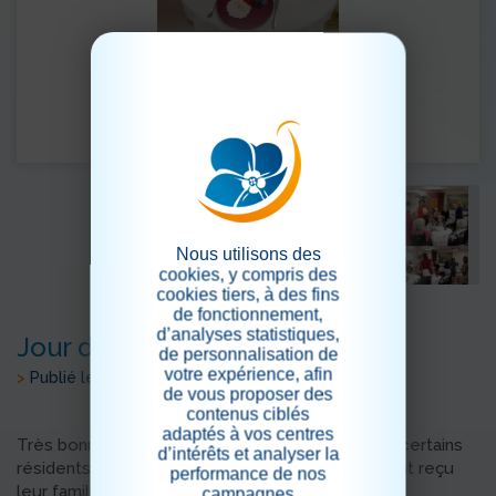
Nous utilisons des
cookies, y compris des
cookies tiers, à des fins
de fonctionnement,
d’analyses statistiques,
Jour de Noël
de personnalisation de
votre expérience, afin
>
Publié le 03/01/2024
de vous proposer des
contenus ciblés
adaptés à vos centres
Très bonne ambiance le jour de Noël. Alors que certains
d’intérêts et analyser la
résidents sont sortis pour fêter Noël d'autres ont reçu
performance de nos
leur famille.
campagnes