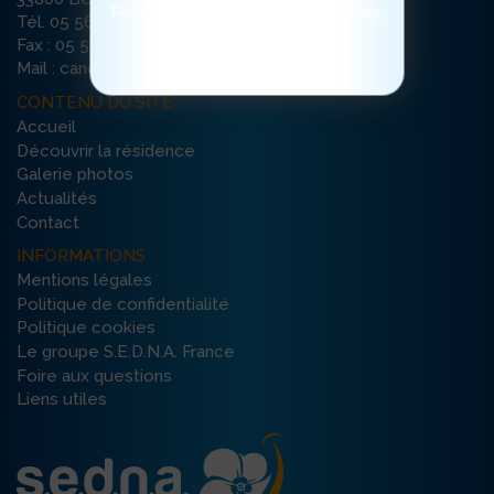
Pour consulter notre politique cookies,
Tél. 05 56 79 65 65
cliquez ici
Fax : 05 56 79 35 74
Mail : canopee-bordeaux@ehpad-sedna.fr
CONTENU DU SITE
Accueil
Découvrir la résidence
Galerie photos
Actualités
Contact
INFORMATIONS
Mentions légales
Politique de confidentialité
Politique cookies
Le groupe S.E.D.N.A. France
Foire aux questions
Liens utiles