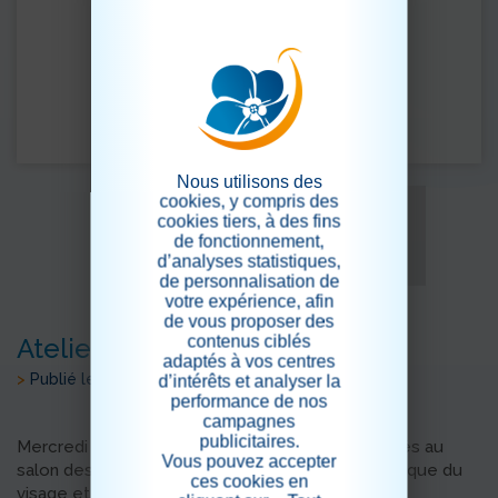
Nous utilisons des
cookies, y compris des
cookies tiers, à des fins
de fonctionnement,
d’analyses statistiques,
de personnalisation de
votre expérience, afin
de vous proposer des
contenus ciblés
Atelier bien-être
adaptés à vos centres
>
Publié le 12/01/2024
d’intérêts et analyser la
performance de nos
campagnes
publicitaires.
Mercredi 10 janvier les résidents se sont retrouvés au
Vous pouvez accepter
salon des pivoines pour un atelier bien-être : masque du
ces cookies en
visage et manucure.