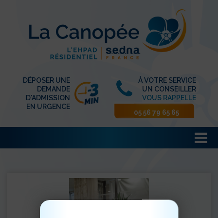
DÉPOSER UNE
À VOTRE SERVICE
DEMANDE
UN CONSEILLER
D'ADMISSION
VOUS RAPPELLE
EN URGENCE
05 56 79 65 65