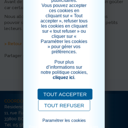
publicitaires.
Avant de reprendre la route nous avons partagé un goûter
Vous pouvez accepter
car certains enfants fêtaient leur anniversaire.
ces cookies en
cliquant sur « Tout
Nous allons bientôt nous revoir car nous espérons
accepter », refuser tous
pouvoir se rendre à la finale pour encourager nos petits
les cookies en cliquant
lecteurs.
sur « tout refuser » ou
cliquer sur «
Paramétrer les cookies
> Retour aux actualités
» pour gérer vos
préférences.
Partager sur les réseaux sociaux
Pour plus
d’informations sur
notre politique cookies,
cliquez ici
.
TOUT ACCEPTER
COORDONNÉES
TOUT REFUSER
Résidence La Canopée
11, rue Furtado
33800 BORDEAUX
Paramétrer les cookies
Tél. 05 56 79 65 65
Pour consulter notre politique cookies,