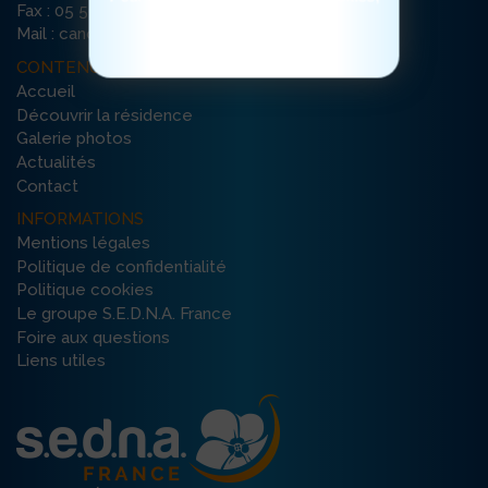
Fax : 05 56 79 35 74
cliquez ici
Mail : canopee-bordeaux@ehpad-sedna.fr
CONTENU DU SITE
Accueil
Découvrir la résidence
Galerie photos
Actualités
Contact
INFORMATIONS
Mentions légales
Politique de confidentialité
Politique cookies
Le groupe S.E.D.N.A. France
Foire aux questions
Liens utiles