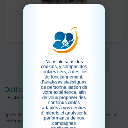
Nous utilisons des
cookies, y compris des
cookies tiers, à des fins
de fonctionnement,
d’analyses statistiques,
de personnalisation de
Délibération du jury
votre expérience, afin
de vous proposer des
>
Publié le 13/01/2024
contenus ciblés
adaptés à vos centres
d’intérêts et analyser la
Après délibération petites photos des podiums dans la
performance de nos
catégorie fille et garçon.
campagnes