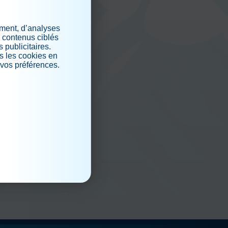
lesse de les recevoir.
ement, d’analyses
s contenus ciblés
 publicitaires.
iaux
s les cookies en
 vos préférences.
.