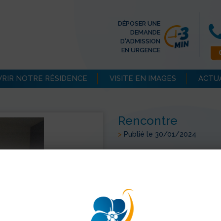
DÉPOSER UNE
DEMANDE
D'ADMISSION
EN URGENCE
RIR NOTRE RÉSIDENCE
VISITE EN IMAGES
ACTU
Rencontre
>
Publié le 30/01/2024
Deux étudiants de l’Univers
des résidents. Dans le cadre
analyser génération après gé
ont réussi à perdurer ou dispa
Ces échanges ont été très ri