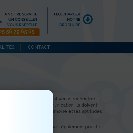
À VOTRE SERVICE
TÉLÉCHARGER
UN CONSEILLER
NOTRE
VOUS RAPPELLE
BROCHURE
05 56 79 65 65
ALITÉS
CONTACT
ité Bordeaux Montaigne sont venus rencontrer
 de leurs études en communication, ils doivent
nération comment le patrimoine et les aptitudes
raître.
ches pour les étudiants mais également pour les