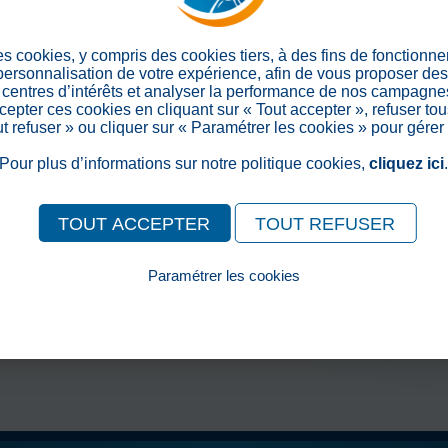
résidents qui ont eu la gentil
> Retour aux actualités
es cookies, y compris des cookies tiers, à des fins de fonctionn
 personnalisation de votre expérience, afin de vous proposer de
centres d’intérêts et analyser la performance de nos campagnes
Partager sur les réseaux soc
epter ces cookies en cliquant sur « Tout accepter », refuser tou
out refuser » ou cliquer sur « Paramétrer les cookies » pour gérer
Pour plus d’informations sur notre politique cookies,
cliquez ici
TOUT ACCEPTER
TOUT REFUSER
Paramétrer les cookies
Pour consulter notre politique cookies, cliquez ici