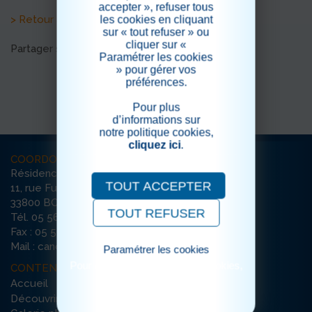
accepter », refuser tous
> Retour aux actualités
les cookies en cliquant
sur « tout refuser » ou
cliquer sur «
Partager sur les réseaux sociaux
Paramétrer les cookies
» pour gérer vos
préférences.
Pour plus
d’informations sur
notre politique cookies,
cliquez ici
.
COORDONNÉES
Résidence La Canopée
TOUT ACCEPTER
11, rue Furtado
33800 BORDEAUX
TOUT REFUSER
Tél. 05 56 79 65 65
Fax : 05 56 79 35 74
Mail : canopee-bordeaux@ehpad-sedna.fr
Paramétrer les cookies
Pour consulter notre politique cookies,
CONTENU DU SITE
cliquez ici
Accueil
Découvrir la résidence