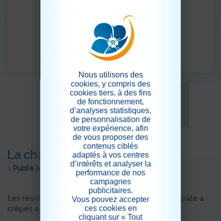
Nous utilisons des
cookies, y compris des
cookies tiers, à des fins
de fonctionnement,
d’analyses statistiques,
de personnalisation de
votre expérience, afin
de vous proposer des
contenus ciblés
La chandeleur
adaptés à vos centres
d’intérêts et analyser la
>
Publié le 05/02/2024
performance de nos
campagnes
publicitaires.
Les résidents ont préparé le vendredi 2 février la pâte à
Vous pouvez accepter
ces cookies en
crêpes à l’occasion de la chandeleur.
cliquant sur « Tout