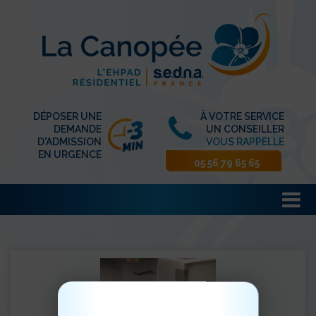
DÉPOSER UNE
À VOTRE SERVICE
DEMANDE
UN CONSEILLER
D'ADMISSION
VOUS RAPPELLE
EN URGENCE
05 56 79 65 65