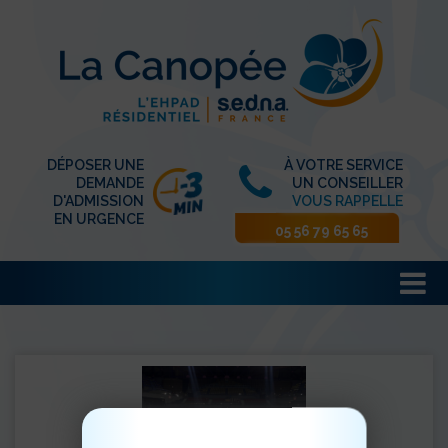
DÉPOSER UNE
À VOTRE SERVICE
DEMANDE
UN CONSEILLER
D'ADMISSION
VOUS RAPPELLE
EN URGENCE
05 56 79 65 65