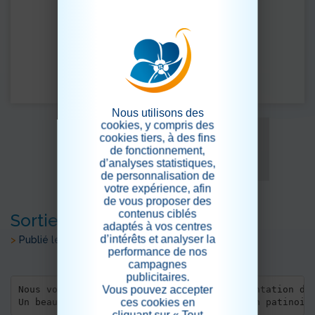
Nous utilisons des
cookies, y compris des
cookies tiers, à des fins
de fonctionnement,
d’analyses statistiques,
de personnalisation de
votre expérience, afin
de vous proposer des
contenus ciblés
Sortie patinoire (suite et fin)
adaptés à vos centres
d’intérêts et analyser la
>
Publié le 02/05/2024
performance de nos
campagnes
publicitaires.
Vous pouvez accepter
Nous voici tous regroupés après la représentation dev
ces cookies en
Un beau final pour la clôture de la session patinoir
cliquant sur « Tout