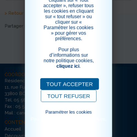
accepter », refuser tous
les cookies en cliquant
> Retour aux actualités
sur « tout refuser » ou
cliquer sur «
Partager sur les réseaux sociaux
Paramétrer les cookies
» pour gérer vos
préférences.
Pour plus
d’informations sur
notre politique cookies,
cliquez ici
.
COORDONNÉES
Résidence La Canopée
TOUT ACCEPTER
11, rue Furtado
33800 BORDEAUX
TOUT REFUSER
Tél. 05 56 79 65 65
Fax : 05 56 79 35 74
Paramétrer les cookies
Mail : canopee-bordeaux@ehpad-sedna.fr
Pour consulter notre politique cookies,
CONTENU DU SITE
cliquez ici
Accueil
Découvrir la résidence