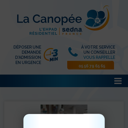
DÉPOSER UNE
À VOTRE SERVICE
DEMANDE
UN CONSEILLER
D'ADMISSION
VOUS RAPPELLE
EN URGENCE
05 56 79 65 65