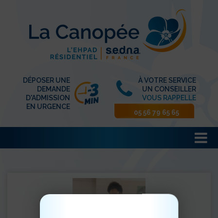
DÉPOSER UNE
À VOTRE SERVICE
DEMANDE
UN CONSEILLER
D'ADMISSION
VOUS RAPPELLE
EN URGENCE
05 56 79 65 65