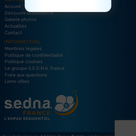
Accueil
Découvrir la résidence
Galerie photos
Actualités
Contact
INFORMATIONS
Mentions légales
Politique de confidentialité
Politique cookies
Le groupe S.E.D.N.A. France
Foire aux questions
Liens utiles