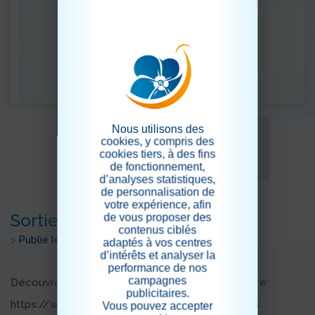
Nous utilisons des
cookies, y compris des
cookies tiers, à des fins
de fonctionnement,
d’analyses statistiques,
de personnalisation de
votre expérience, afin
Sortie patinoire en vidéo!!
de vous proposer des
contenus ciblés
>
Publié le 07/05/2024
adaptés à vos centres
d’intérêts et analyser la
performance de nos
campagnes
Découvrez notre nouveau clip tourné à la patinoire:
publicitaires.
https://www.youtube.com/watch?v=syIreBce60s
Vous pouvez accepter