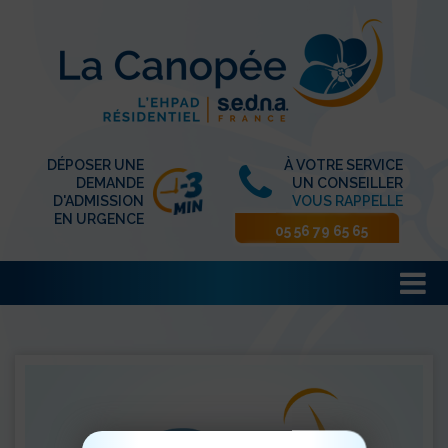
DÉPOSER UNE
À VOTRE SERVICE
DEMANDE
UN CONSEILLER
D'ADMISSION
VOUS RAPPELLE
EN URGENCE
05 56 79 65 65