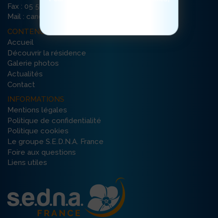
Fax : 05 56 79 35 74
cliquez ici
Mail : canopee-bordeaux@ehpad-sedna.fr
CONTENU DU SITE
Accueil
Découvrir la résidence
Galerie photos
Actualités
Contact
INFORMATIONS
Mentions légales
Politique de confidentialité
Politique cookies
Le groupe S.E.D.N.A. France
Foire aux questions
Liens utiles