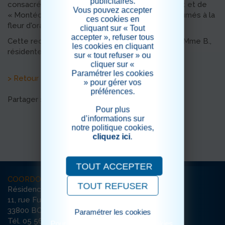
publicitaires.
consacré à la fabrication d'une compote d'abricot et de
Vous pouvez accepter
« Montécaos », biscuits d'origine espagnole parfumés à la
ces cookies en
fleur d'oranger et à la cannelle.
cliquant sur « Tout
accepter », refuser tous
Cette recette était autrefois confectionnée par Mme B.,
les cookies en cliquant
résidente de La Canopée.
sur « tout refuser » ou
cliquer sur «
Paramétrer les cookies
> Retour aux actualités
» pour gérer vos
préférences.
Partager sur les réseaux sociaux
Pour plus
d’informations sur
notre politique cookies,
cliquez ici
.
TOUT ACCEPTER
COORDONNÉES
TOUT REFUSER
Résidence La Canopée
11, rue Furtado
33800 BORDEAUX
Paramétrer les cookies
Tél. 05 56 79 65 65
Pour consulter notre politique cookies,