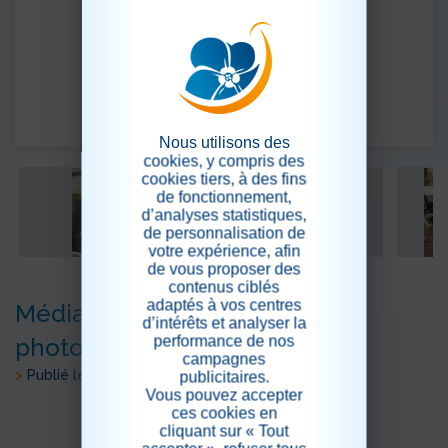
Nous utilisons des
cookies, y compris des
cookies tiers, à des fins
de fonctionnement,
d’analyses statistiques,
de personnalisation de
votre expérience, afin
de vous proposer des
contenus ciblés
adaptés à vos centres
Médiation animale: la suite des
d’intérêts et analyser la
performance de nos
photos (2)
campagnes
>
Publié le 14/08/2019
publicitaires.
Vous pouvez accepter
ces cookies en
cliquant sur « Tout