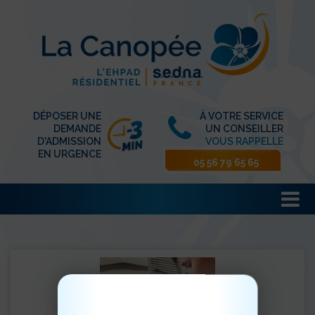
DÉPOSER UNE
À VOTRE SERVICE
DEMANDE
UN CONSEILLER
D'ADMISSION
VOUS RAPPELLE
EN URGENCE
05 56 79 65 65