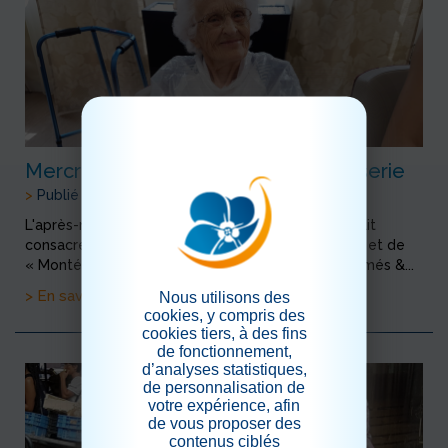
Mercredi 31 Juillet : après-midi pâtisserie
>
Publié le 05/08/2019
L'après-midi de cette journée riche en saveurs était
consacré à la fabrication d'une compote d'abricot et de
« Montécaos », biscuits d'origine espagnole parfumés &...
> En savoir plus
Nous utilisons des
cookies, y compris des
cookies tiers, à des fins
de fonctionnement,
d’analyses statistiques,
de personnalisation de
votre expérience, afin
de vous proposer des
contenus ciblés