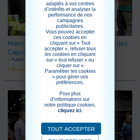
adaptés à vos centres
d’intérêts et analyser la
performance de nos
campagnes
publicitaires.
Vous pouvez accepter
ces cookies en
Mercredi 31 Juillet : sortie au marché des
cliquant sur « Tout
accepter », refuser tous
Capucins, la suite des photos
les cookies en cliquant
sur « tout refuser » ou
>
Publié le 05/08/2019
cliquer sur «
> En savoir plus
Paramétrer les cookies
» pour gérer vos
préférences.
Pour plus
d’informations sur
notre politique cookies,
cliquez ici
.
TOUT ACCEPTER