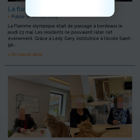
La flamme olympique
>
Publié le 26/05/2024
La Flamme olympique était de passage à bordeaux le
jeudi 23 mai. Les résidents ne pouvaient rater cet
événement. Grâce à Lédy Géry, institutrice à l'école Saint-
ga...
> En savoir plus