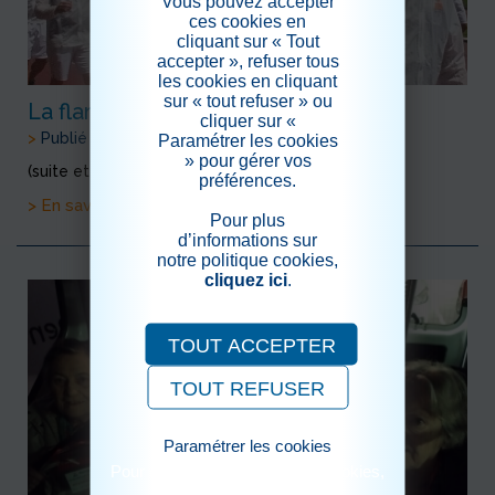
Vous pouvez accepter
ces cookies en
cliquant sur « Tout
accepter », refuser tous
les cookies en cliquant
sur « tout refuser » ou
La flamme (suite et fin)
cliquer sur «
>
Publié le 26/05/2024
Paramétrer les cookies
» pour gérer vos
(suite et fin)
préférences.
> En savoir plus
Pour plus
d’informations sur
notre politique cookies,
cliquez ici
.
TOUT ACCEPTER
TOUT REFUSER
Paramétrer les cookies
Pour consulter notre politique cookies,
cliquez ici