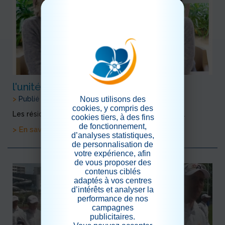
l'unité protégée
Nous utilisons des
>
Publié le 26/05/2024
cookies, y compris des
Les résidents ont participé à des jeux de mémoire.
cookies tiers, à des fins
de fonctionnement,
> En savoir plus
d’analyses statistiques,
de personnalisation de
votre expérience, afin
de vous proposer des
contenus ciblés
adaptés à vos centres
d’intérêts et analyser la
performance de nos
campagnes
publicitaires.