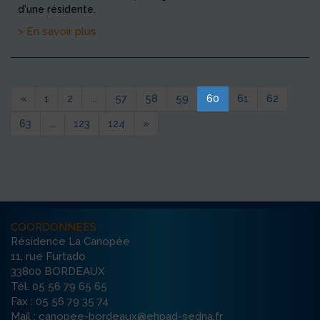
d'une résidente.
> En savoir plus
«
1
2
...
57
58
59
60
61
62
63
...
123
124
»
COORDONNÉES
Résidence La Canopée
11, rue Furtado
33800 BORDEAUX
Tél. 05 56 79 65 65
Fax : 05 56 79 35 74
Mail : canopee-bordeaux@ehpad-sedna.fr