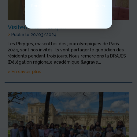
Pour consulter notre politique cookies,
cliquez ici
Visiteurs de marque
>
Publié le 20/03/2024
Les Phryges, mascottes des jeux olympiques de Paris
2024, sont nos invités. Ils vont partager le quotidien des
résidents pendant trois jours. Nous remercions la DRAJES
(Délégation régionale académique &agrave...
> En savoir plus