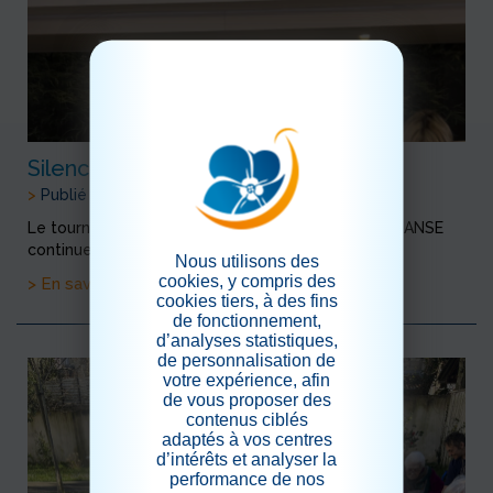
Silence on tourne!
>
Publié le 20/03/2024
Le tournage de notre clip pour le concours EHPA’DANSE
continue. Nous avons tourné la séance «judo ».
Nous utilisons des
cookies, y compris des
> En savoir plus
cookies tiers, à des fins
de fonctionnement,
d’analyses statistiques,
de personnalisation de
votre expérience, afin
de vous proposer des
contenus ciblés
adaptés à vos centres
d’intérêts et analyser la
performance de nos