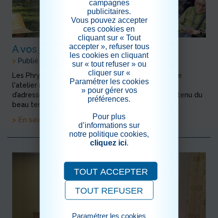
campagnes
publicitaires.
Vous pouvez accepter
ces cookies en
cliquant sur « Tout
accepter », refuser tous
A vos jeux.....
les cookies en cliquant
>
Publié le 20/03/2024
sur « tout refuser » ou
cliquer sur «
Les Phryges ont accompagné les Résidents lors de
Paramétrer les cookies
l'atelier mémoire du matin et de l'animation "jeux
» pour gérer vos
d’adresse" qui s'est déroulée l'après-midi compte tenu du
préférences.
beau temps. &nb...
Pour plus
> En savoir plus
d’informations sur
notre politique cookies,
cliquez ici
.
TOUT ACCEPTER
TOUT REFUSER
Paramétrer les cookies