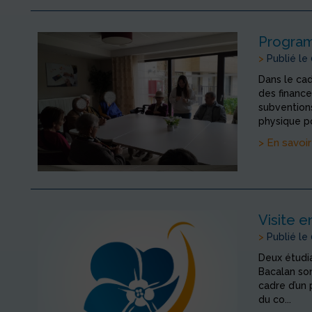
Program
>
Publié le
Dans le cad
des finance
subvention
physique po
> En savoir
Visite e
>
Publié le
Deux étudia
Bacalan son
cadre d’un 
du co...