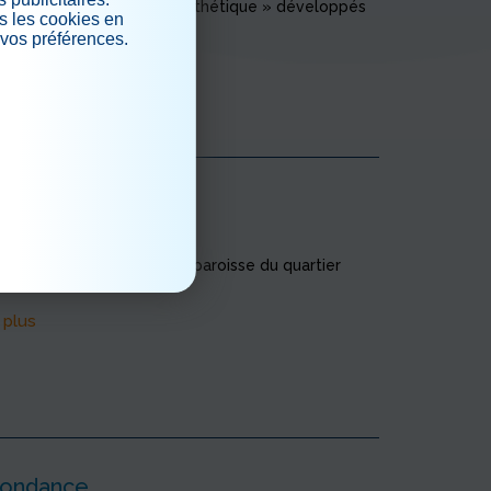
dre d’animations « socio-esthétique » développés
s les cookies en
pe SEDNA. Le thème por...
 vos préférences.
 plus
.
tion
 08/02/2024
ue mois, le prêtre de la paroisse du quartier
célébrer la messe.
 plus
pondance