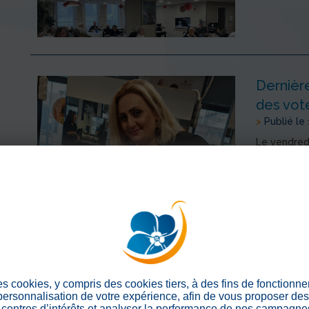
Dernière
des vot
>
Publié le
Le vendredi
l’école de c
photo. Ces p
qui r...
> En savoir
Face ch
>
Publié le
es cookies, y compris des cookies tiers, à des fins de fonctionn
 personnalisation de votre expérience, afin de vous proposer de
Les résiden
centres d’intérêts et analyser la performance de nos campagnes