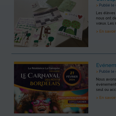
>
Publié le
Les élèves 
nous ont d
vœux. Les r
> En savoir
Evénem
>
Publié le
Nous avons
événement 
seul ou acc
> En savoir