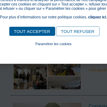
dans le ca
epter ces cookies en cliquant sur « Tout accepter », refuser tou
par le grou
out refuser » ou cliquer sur « Paramétrer les cookies » pour gérer
> En savoir
Pour plus d’informations sur notre politique cookies,
cliquez ici
TOUT ACCEPTER
TOUT REFUSER
Paramétrer les cookies
Célébra
Pour consulter notre politique cookies, cliquez ici
>
Publié le
Comme chaq
est venue 
> En savoir
Corres