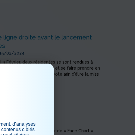
 ligne droite avant le lancement
es
 15/02/2024
 9 Février, deux résidentes se sont rendues à
oiffure pour se faire coiffer et se faire prendre en
hotos feront l’objet d’un vote afin d’élire la miss
 plus
art
 09/02/2024
ement, d’analyses
s contenus ciblés
ts ont participé à un atelier de « Face Chart »
 publicitaires.