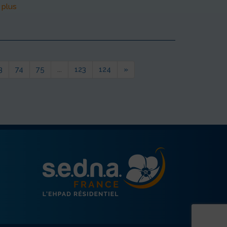
 plus
3
74
75
...
123
124
»