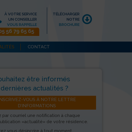
À VOTRE SERVICE
TÉLÉCHARGER
UN CONSEILLER
NOTRE
VOUS RAPPELLE
BROCHURE
05 56 79 65 65
ALITÉS
CONTACT
ouhaitez être informés
dernières actualités ?
INSCRIVEZ-VOUS À NOTRE LETTRE
D’INFORMATIONS
 par courriel une notification à chaque
ublication «actualité» de votre résidence.
ez vous désincrire à tout moment.