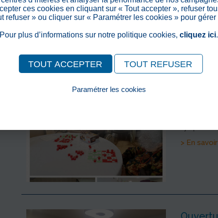
Lys pour un
epter ces cookies en cliquant sur « Tout accepter », refuser tou
out refuser » ou cliquer sur « Paramétrer les cookies » pour gérer
> En savoir
Pour plus d’informations sur notre politique cookies,
cliquez ici
TOUT ACCEPTER
TOUT REFUSER
Paramétrer les cookies
Loto Qu
Pour consulter notre politique cookies, cliquez ici
>
Publié le
Le lundi 19
Lys pour un
> En savoir
Ouvertur