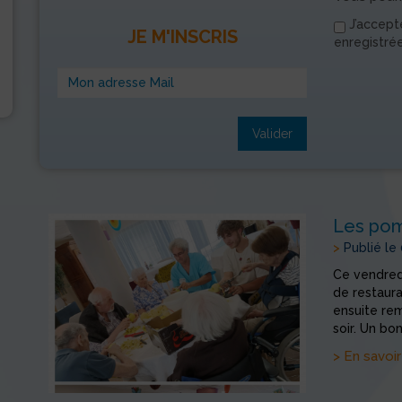
J’accept
JE M'INSCRIS
enregistré
Valider
Les po
>
Publié le
Ce vendredi
de restaura
ensuite rem
soir. Un bo
> En savoir