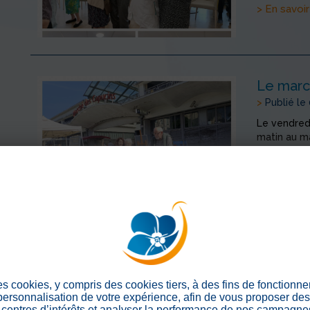
> En savoir
Le marc
>
Publié le
Le vendredi
matin au m
emblématiq
senteurs. Un
> En savoir
Atelier 
>
Publié le
es cookies, y compris des cookies tiers, à des fins de fonctionn
 personnalisation de votre expérience, afin de vous proposer de
Le lundi 19
centres d’intérêts et analyser la performance de nos campagnes