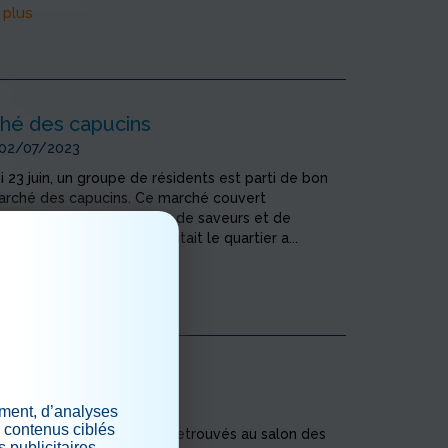
 plus
hé des capucins
 02/07/2023
 23 juin, un groupe de résidents est parti de bon
arché des capucins. Ce marché couvert
ue de bordeaux regorge de saveurs et de
 de nos résidents qui habitait le quartier a...
 plus
bien-êttre
 20/06/2023
ement, d’analyses
s contenus ciblés
 juin les résidents se sont retrouvés au salon des
 publicitaires.