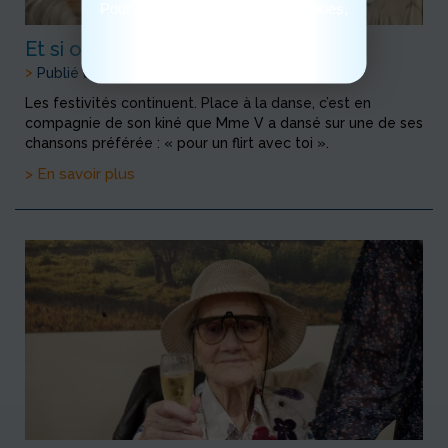
Pour consulter notre politique cookies,
cliquez ici
Et si on dansait!
>
Publié le 17/11/2023
Les festivités continuent. Place à la danse, c’est en
compagnie de son kiné que Mme V a dansé sur une de ses
chansons préférée : « pour un flirt avec toi ».
> En savoir plus