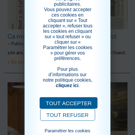
publicitaires.
Vous pouvez accepter
ces cookies en
cliquant sur « Tout
accepter », refuser tous
les cookies en cliquant
Ca mérite un article dans le sud-Ouest
sur « tout refuser » ou
cliquer sur «
>
Publié le 18/11/2023
Paramétrer les cookies
» pour gérer vos
100 ans, ça mérite un article dans le journal, le Sud-Ouest.
préférences.
> En savoir plus
Pour plus
d’informations sur
notre politique cookies,
cliquez ici
.
TOUT ACCEPTER
TOUT REFUSER
Paramétrer les cookies