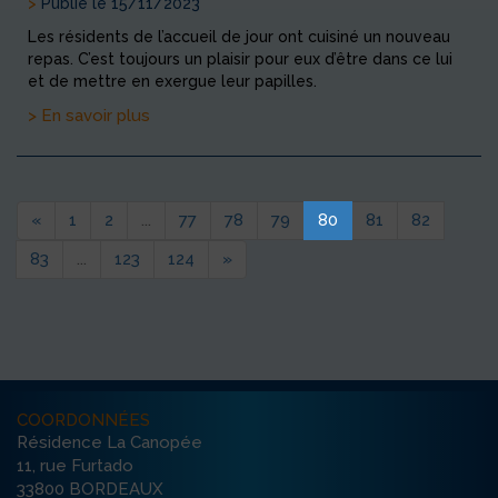
>
Publié le 15/11/2023
Les résidents de l’accueil de jour ont cuisiné un nouveau
repas. C’est toujours un plaisir pour eux d’être dans ce lui
et de mettre en exergue leur papilles.
> En savoir plus
«
1
2
...
77
78
79
80
81
82
83
...
123
124
»
COORDONNÉES
Résidence La Canopée
11, rue Furtado
33800 BORDEAUX