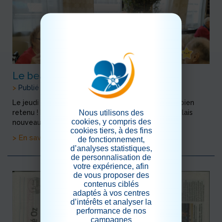
Le beaujolais nouveau est arrivé
>
Publié le 18/11/2023
Le jeudi 16 novembre, date que les résidents ont bien
Nous utilisons des
retenu ! L’occasion pour eux de déguster le Beaujolais
cookies, y compris des
nouveau, avec modération bien entendu.
cookies tiers, à des fins
> En savoir plus
de fonctionnement,
d’analyses statistiques,
de personnalisation de
votre expérience, afin
de vous proposer des
contenus ciblés
adaptés à vos centres
d’intérêts et analyser la
performance de nos
campagnes