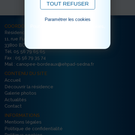
TOUT REFUSER
Paramétrer les cookies
COORDONNÉES
Pour consulter notre politique cookies,
cliquez ici
Résidence La Canopée
11, rue Furtado
33800 BORDEAUX
Tél. 05 56 79 65 65
Fax : 05 56 79 35 74
Mail : canopee-bordeaux@ehpad-sedna.fr
CONTENU DU SITE
Accueil
Découvrir la résidence
Galerie photos
Actualités
Contact
INFORMATIONS
Mentions légales
Politique de confidentialité
Politique cookies